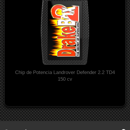
Chip de Potencia Landrover Defender 2.2 TD4
150 cv