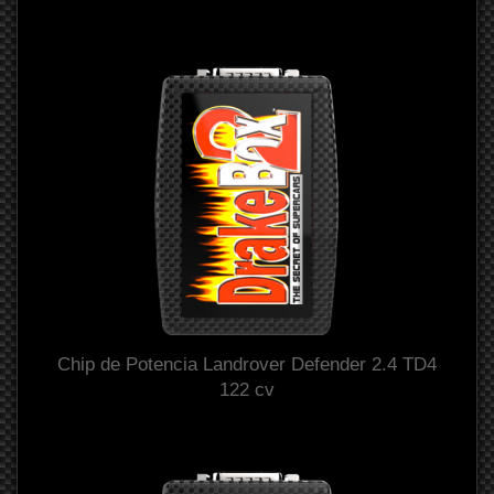
Chip de Potencia Landrover Defender 2.4 TD4
122 cv