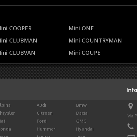
ini COOPER
Mini ONE
ini CLUBMAN
Mini COUNTRYMAN
ini CLUBVAN
Mini COUPE
Inf
lpina
Audi
Bmw
hrysler
Citroen
Dacia
Via P
iat
Ford
GMC
Honda
Hummer
Hyundai
veco
Jaguar
Jeep