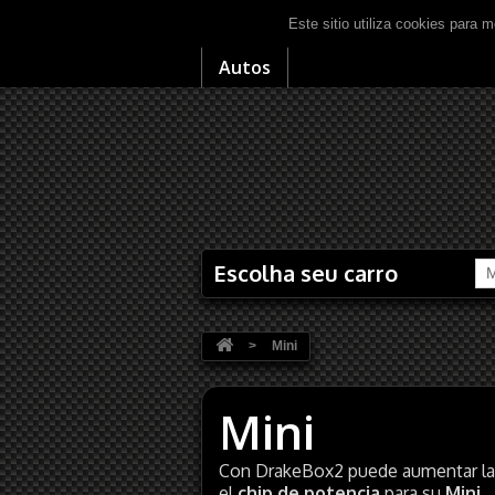
Este sitio utiliza cookies para m
Autos
Escolha seu carro
M
>
Mini
Mini
Con DrakeBox2 puede aumentar la p
el
chip de potencia
para su
Mini
.