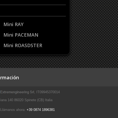
Mini RAY
Mini PACEMAN
Mini ROASDSTER
ormación
IT09945370014
iana 140 86020 Spinete (CB) Italia
Llámanos ahora:
+39 0874 1896381