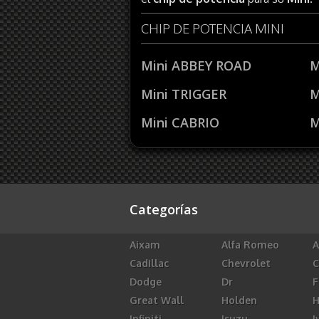
CHIP DE POTENCIA MINI
Mini ABBEY ROAD
M
Mini TRIGGER
M
Mini CABRIO
M
Categorías
Aixam
Alfa Romeo
A
Cadillac
Chevrolet
C
Dodge
Dr
F
Great Wall
Holden
Infiniti
Isuzu
I