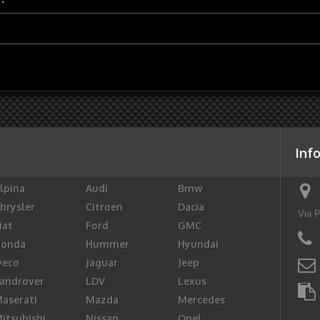
Inf
lpina
Audi
Bmw
hrysler
Citroen
Dacia
Via P
iat
Ford
GMC
Honda
Hummer
Hyundai
veco
Jaguar
Jeep
androver
LDV
Lexus
aserati
Mazda
Mercedes
itsubishi
Nissan
Opel