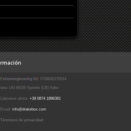
ormación
IT09945370014
iana 140 86020 Spinete (CB) Italia
Llámanos ahora:
+39 0874 1896381
Email:
info@drakebox.com
Términos de privacidad