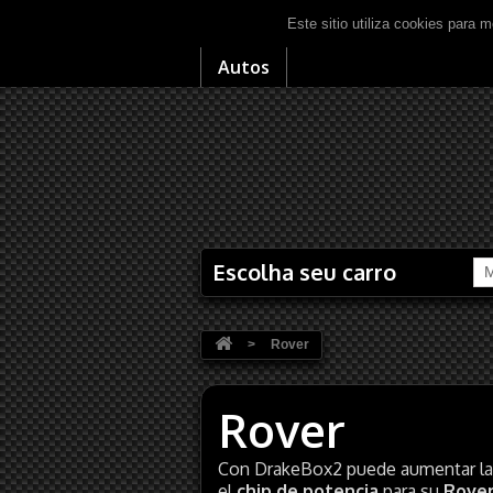
Este sitio utiliza cookies para m
Autos
Escolha seu carro
M
>
Rover
Rover
Con DrakeBox2 puede aumentar la p
el
chip de potencia
para su
Rove