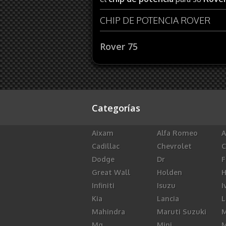
CHIP DE POTENCIA ROVER
Rover 75
Categorías
Aixam
Alfa Romeo
A
Cadillac
Chevrolet
C
Dodge
Dr
F
Great Wall
Holden
Infiniti
Isuzu
I
Kia
Lancia
L
Mahindra
Maruti Suzuki
M
Mg
Mini
M