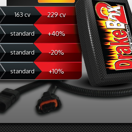
229 cv
163 cv
+40%
standard
-20%
standard
+10%
standard