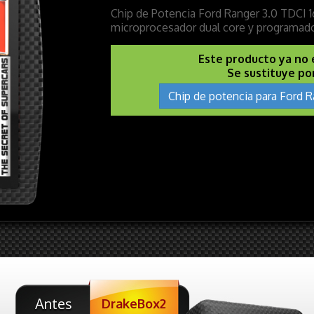
Chip de Potencia Ford Ranger 3.0 TDCI 16
microprocesador dual core y programado
Este producto ya no 
Se sustituye po
Chip de potencia para Ford R
Antes
DrakeBox2