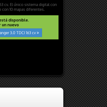
3 cv. El único sistema digital con
 con 10 mapas diferentes.
está disponible.
r un nuevo
anger 3.0 TDCI 163 cv