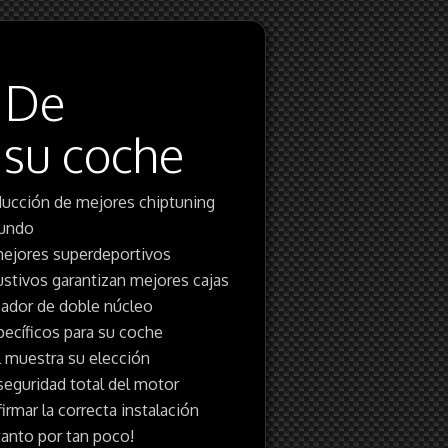
 De
 su coche
ducción de mejores chiptuning
mundo
 mejores superdeportivos
stivos garantizan mejores cajas
sador de doble núcleo
ecíficos para su coche
l muestra su elección
 seguridad total del motor
irmar la correcta instalación
tanto por tan poco!