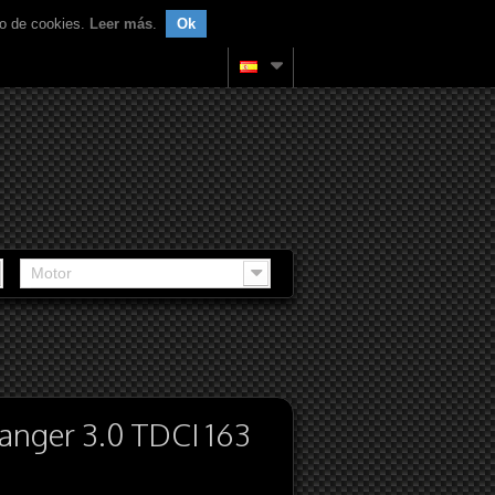
uso de cookies.
Leer más
.
Ok
Motor
Ranger 3.0 TDCI 163