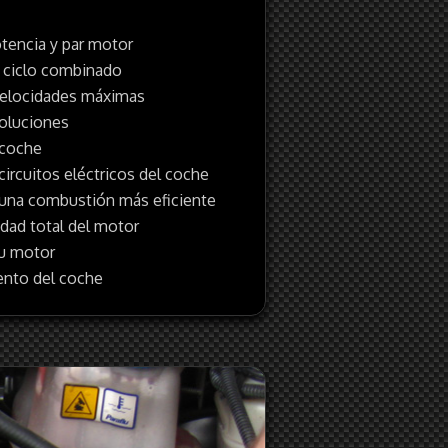
encia y par motor
 ciclo combinado
 velocidades máximas
voluciones
 coche
ircuitos eléctricos del coche
 una combustión más eficiente
idad total del motor
su motor
ento del coche